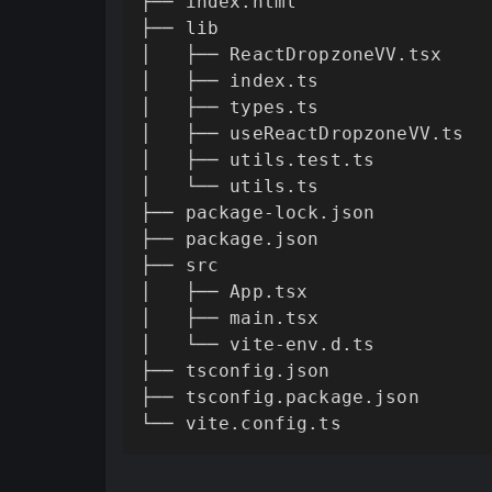
├── index.html

├── lib

│   ├── ReactDropzoneVV.tsx

│   ├── index.ts

│   ├── types.ts

│   ├── useReactDropzoneVV.ts

│   ├── utils.test.ts

│   └── utils.ts

├── package-lock.json

├── package.json

├── src

│   ├── App.tsx

│   ├── main.tsx

│   └── vite-env.d.ts

├── tsconfig.json

├── tsconfig.package.json

└── vite.config.ts