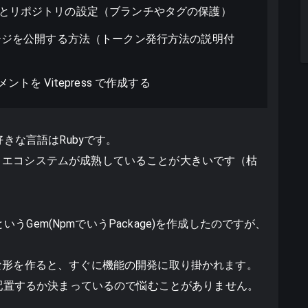
入とリポジトリの設定（ブランチやタグの保護）
PM パケージを公開する方法（トークン発行方法の説明付
トを Vitepress で作成する
好きな言語はRubyです。
、エコシステムが成熟していることが大きいです（枯
ckerというGem(NpmでいうPackage)を作成したのですが、
な形を作ると、すぐに機能の開発に取り掛かれます。
を配置するか決まっているので悩むことがありません。