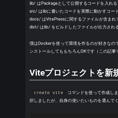
lib/ はPackageとして公開するコードを入
src/ はlibに書いたコードを実際に動かす
docs/ はVitePressに関するファイルが含ま
dist/ はlib/ をビルドしたファイルが出力
僕はDockerを使って環境を作るのが好きな
ンストールしてももちろんOKです（この記事で
Viteプロジェクトを新
create vite
コマンドを使って作成します。私
択しましたが、自身の使いたいものを選んで