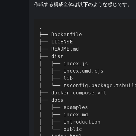
作成する構成全体は以下のような感じです。
.

├── Dockerfile

├── LICENSE

├── README.md

├── dist

│   ├── index.js

│   ├── index.umd.cjs

│   ├── lib

│   └── tsconfig.package.tsbuild
├── docker-compose.yml

├── docs

│   ├── examples

│   ├── index.md

│   ├── introduction

│   └── public
