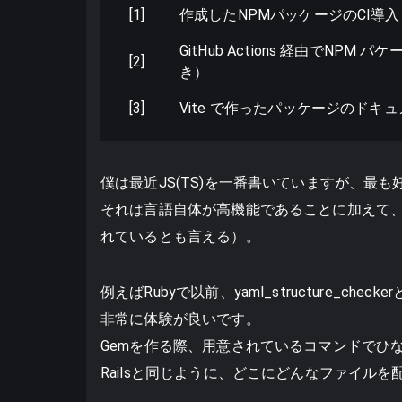
[1]
作成したNPMパッケージのCI導
GitHub Actions 経由でN
[2]
き）
[3]
Vite で作ったパッケージのドキュメン
僕は最近JS(TS)を一番書いていますが、最も
それは言語自体が高機能であることに加えて
れているとも言える）。
例えばRubyで以前、yaml_structure_che
非常に体験が良いです。
Gemを作る際、用意されているコマンドでひ
Railsと同じように、どこにどんなファイル