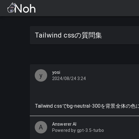
Tailwind cssの質問集
yosi
y
2024/08/24 3:24
Tailwind cssでbg-neutral-300を背
Answerer AI
A
Powered by gpt-3.5-turbo