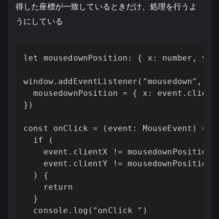
得した座標が一致しているときだけ、処理を行うよ
うにしている
let mousedownPosition: { x: number, y: n
window.addEventListener("mousedown", (ev
  mousedownPosition = { x: event.clientX
})

const onClick = (event: MouseEvent) => {
  if (

    event.clientX != mousedownPosition?.
    event.clientY != mousedownPosition?.
  ) {

    return

  }

  console.log("onClick ")
