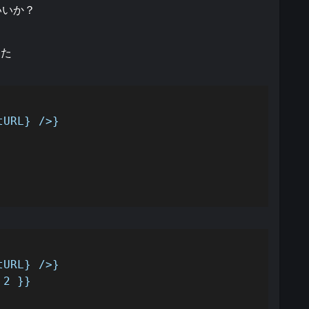
いいか？
った
URL} />}

URL} />}

2 }}
