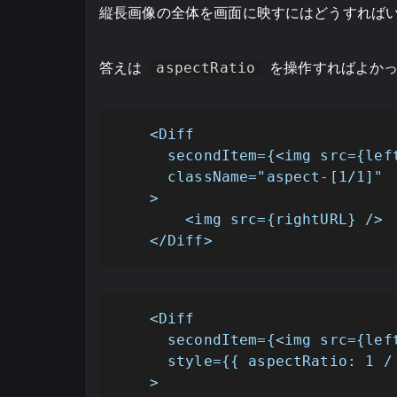
縦長画像の全体を画面に映すにはどうすれば
答えは
aspectRatio
を操作すればよか
    <Diff

      secondItem={<img src={left
      className="aspect-[1/1]"

    >

        <img src={rightURL} />

    </Diff>
    <Diff

      secondItem={<img src={left
      style={{ aspectRatio: 1 / 
    >
