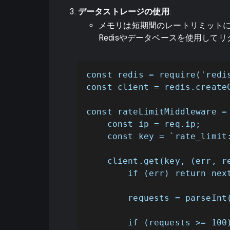
データストレージの使用
:
メモリは短期間のレートリミット
Redisやデータベースを使用し
const redis = require('redis
const client = redis.createC
const rateLimitMiddleware = 
    const ip = req.ip;

    const key = `rate_limit:
    client.get(key, (err, re
        if (err) return next
        requests = parseInt(
        if (requests >= 100)