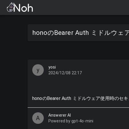
honoのBearer Auth ミド
yosi
y
2024/12/08 22:17
honoのBearer Auth ミドルウェア使用
Answerer AI
A
Powered by gpt-4o-mini