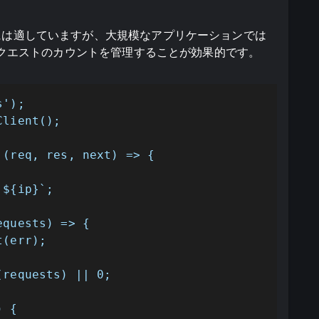
には適していますが、大規模なアプリケーションでは
てリクエストのカウントを管理することが効果的です。
');

lient();

(req, res, next) => {

${ip}`;

quests) => {

(err);

requests) || 0;

 {
