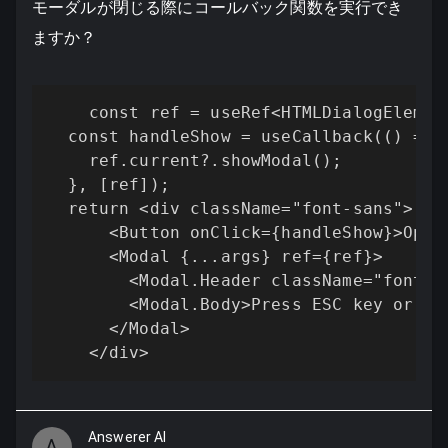
モーダルが閉じる際にコールバック関数を実行でき
ますか？
    const ref = useRef<HTMLDialogElement
  const handleShow = useCallback(() => {
    ref.current?.showModal();

  }, [ref]);

  return <div className="font-sans">

      <Button onClick={handleShow}>Open 
      <Modal {...args} ref={ref}>

        <Modal.Header className="font-bo
        <Modal.Body>Press ESC key or cl
      </Modal>

Answerer AI
A