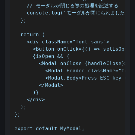
    // モーダルが閉じる際の処理を記述する

    console.log('モーダルが閉じられました');

  };

  return (

    <div className="font-sans">

      <Button onClick={() => setIsOpen(t
      {isOpen && (

        <Modal onClose={handleClose}>

          <Modal.Header className="font
          <Modal.Body>Press ESC key or 
        </Modal>

      )}

    </div>

  );

};

export default MyModal;