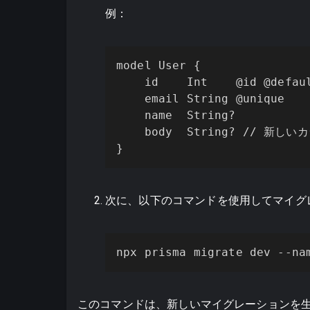
例：
model User {

    id    Int    @id @defaul
    email String @unique

    name  String?

    body  String? // 新し
}
次に、以下のコマンドを使用してマイグ
npx prisma migrate dev --na
このコマンドは、新しいマイグレーションを生