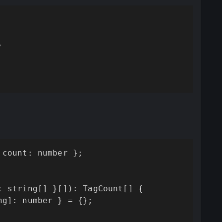


count: number };

 string[] }[]): TagCount[] {

g]: number } = {};
