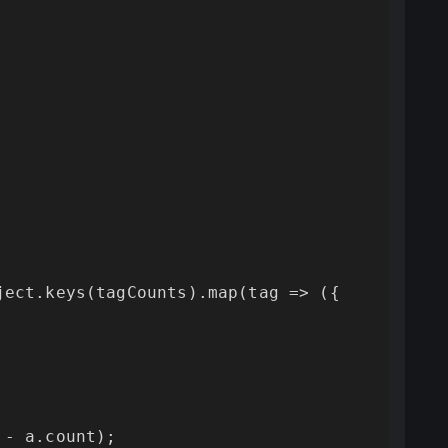
ect.keys(tagCounts).map(tag => ({

- a.count);
