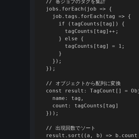
  // 各ジョブのタグを集計

  jobs.forEach(job => {

    job.tags.forEach(tag => {

      if (tagCounts[tag]) {

        tagCounts[tag]++;

      } else {

        tagCounts[tag] = 1;

      }

    });

  });

  // オブジェクトから配列に変換

  const result: TagCount[] = Obj
    name: tag,

    count: tagCounts[tag]

  }));

  // 出現回数でソート

  result.sort((a, b) => b.count 