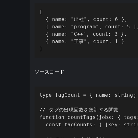
[

  { name: "出社", count: 6 },

  { name: "program", count: 5 },
  { name: "C++", count: 3 },

  { name: "工事", count: 1 }

]
ソースコード
type TagCount = { name: string; 
// タグの出現回数を集計する関数

function countTags(jobs: { tags:
  const tagCounts: { [key: strin