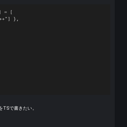
 = [

+"] },

をTSで書きたい。