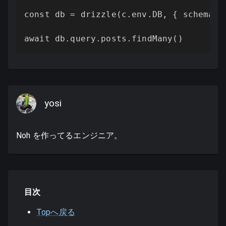
const db = drizzle(c.env.DB, { schema })
await db.query.posts.findMany()
yosi
Noh を作ってるエンジニア。
目次
Topへ戻る