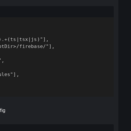
.+(ts|tsx|js)"],

tDir>/firebase/"],

,

les"],

ig