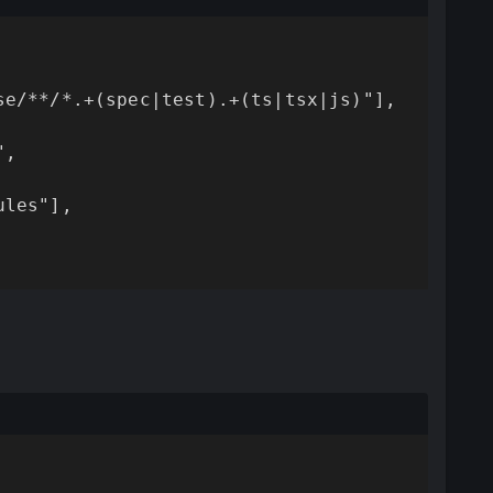
se/**/*.+(spec|test).+(ts|tsx|js)"],

,

les"],
