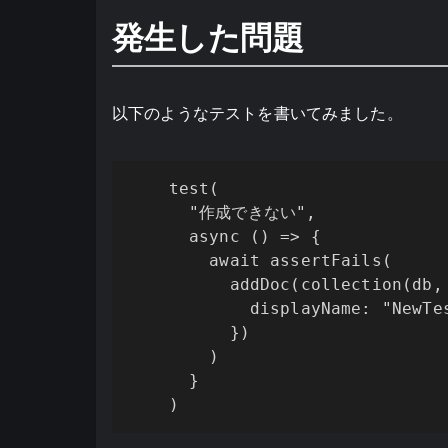
発生した問題
以下のようなテストを書いてみました。
    test(

      "作成できない",

      async () => {

        await assertFails(

          addDoc(collection(db, 
            displayName: "NewTes
          })

        )

      }

    )