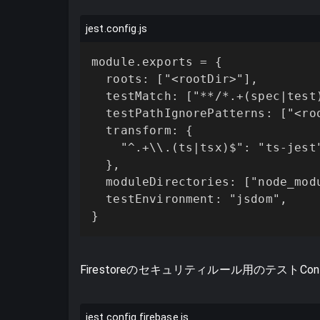
jest.config.js
module.exports = {

  roots: ["<rootDir>"],

  testMatch: ["**/*.+(spec|test)
  testPathIgnorePatterns: ["<roo
  transform: {

    "^.+\\.(ts|tsx)$": "ts-jest"
  },

  moduleDirectories: ["node_modu
  testEnvironment: "jsdom",

}
Firestoreのセキュリティルール用のテストConf
jest.config.firebase.js