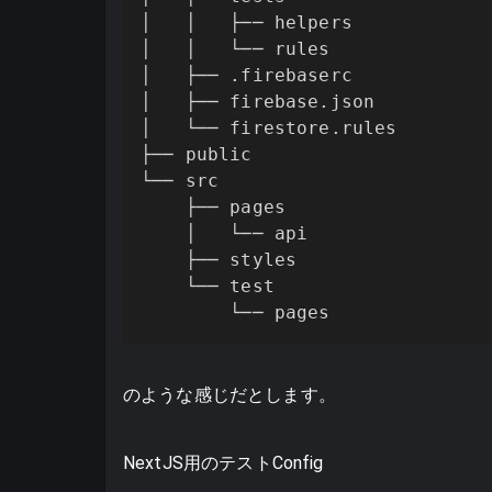
│   │   ├── helpers

│   │   └── rules

│   ├── .firebaserc

│   ├── firebase.json

│   └── firestore.rules

├── public

└── src

    ├── pages

    │   └── api

    ├── styles

    └── test

        └── pages
のような感じだとします。
NextJS用のテストConfig