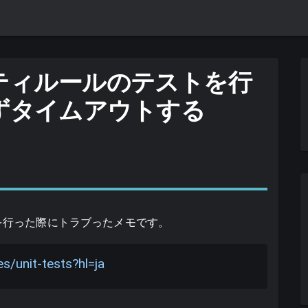
キュリティルールのテストを行
ずタイムアウトする
導入を行った際にトラブったメモです。
s/unit-tests?hl=ja