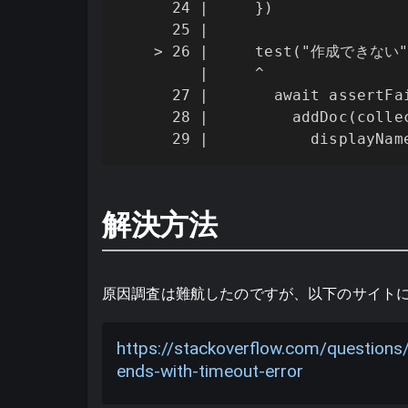
      24 |     })

      25 |

    > 26 |     test("作成できない",
         |     ^

      27 |       await assertFai
      28 |         addDoc(collec
      29 |           displayNam
解決方法
原因調査は難航したのですが、以下のサイト
https://stackoverflow.com/questions
ends-with-timeout-error