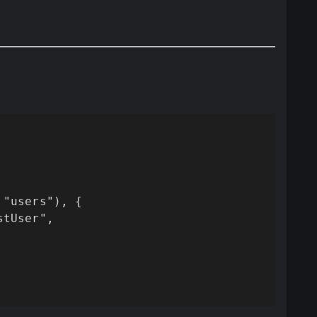
"users"), {

tUser",
