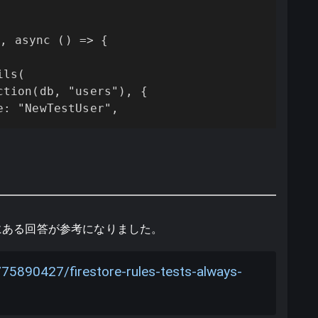
 async () => {

ls(

tion(db, "users"), {

e: "NewTestUser",
にある回答が参考になりました。
/75890427/firestore-rules-tests-always-