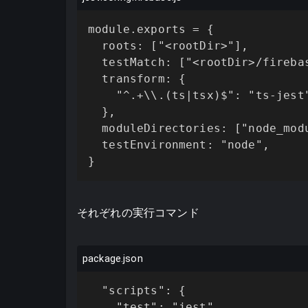
module.exports = {

  roots: ["<rootDir>"],

  testMatch: ["<rootDir>/fireba
  transform: {

    "^.+\\.(ts|tsx)$": "ts-jest"
  },

  moduleDirectories: ["node_modu
  testEnvironment: "node",

}
それぞれの実行コマンド
package.json
  "scripts": {

    "test": "jest",
