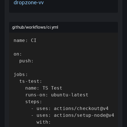
dropzone-vv
.github/workflows/ci.yml
name: CI

on:

  push:

jobs:

  ts-test:

    name: TS Test

    runs-on: ubuntu-latest

    steps:

      - uses: actions/checkout@v4

      - uses: actions/setup-node@v4

        with:
