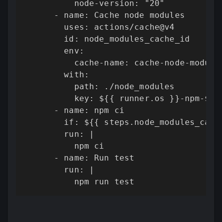
          node-version: "20"

      - name: Cache node modules

        uses: actions/cache@v4

        id: node_modules_cache_id

        env:

          cache-name: cache-node-modules
        with:

          path: ./node_modules

          key: ${{ runner.os }}-npm-${{
      - name: npm ci

        if: ${{ steps.node_modules_cach
        run: |

          npm ci

      - name: Run test

        run: |

          npm run test