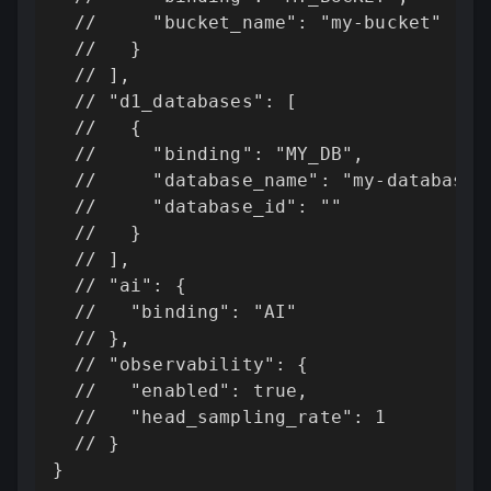
  //     "bucket_name": "my-bucket"

  //   }

  // ],

  // "d1_databases": [

  //   {

  //     "binding": "MY_DB",

  //     "database_name": "my-database",
  //     "database_id": ""

  //   }

  // ],

  // "ai": {

  //   "binding": "AI"

  // },

  // "observability": {

  //   "enabled": true,

  //   "head_sampling_rate": 1

  // }

}