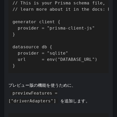
// This is your Prisma schema file,

// learn more about it in the docs: htt
generator client {

  provider = "prisma-client-js"

}

datasource db {

  provider = "sqlite"

  url      = env("DATABASE_URL")

}
プレビュー版の機能を使うために、
previewFeatures =
["driverAdapters"]
を追加します。