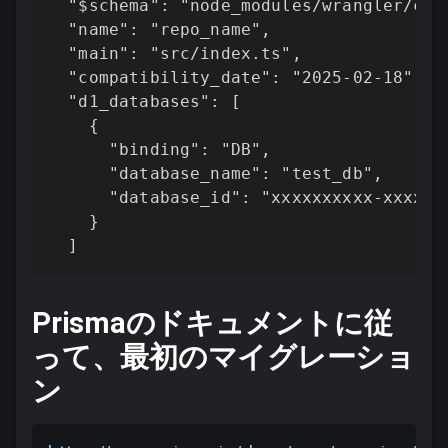
  "$schema": "node_modules/wrangler/conf
  "name": "repo_name",

  "main": "src/index.ts",

  "compatibility_date": "2025-02-18",

  "d1_databases": [

    {

      "binding": "DB",

      "database_name": "test_db",

      "database_id": "xxxxxxxxxx-xxxxx-
    }

  ]
Prismaのドキュメントに従
って、最初のマイグレーショ
ン