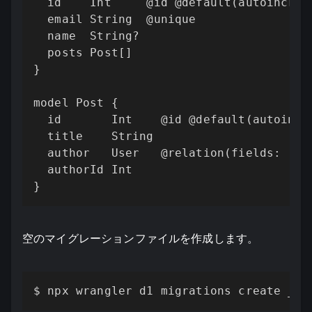
  id    Int     @id @default(autoincreme
  email String  @unique

  name  String?

  posts Post[]

}

model Post {

  id       Int    @id @default(autoincre
  title    String

  author   User   @relation(fields: [aut
  authorId Int

}
空のマイグレーションファイルを作成します。
$ npx wrangler d1 migrations create __Y