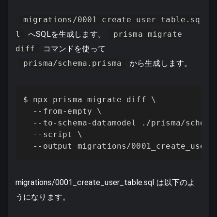
migrations/0001_create_user_table.sq
l
へSQLを生成します。
prisma migrate
diff
コマンドを使って
prisma/schema.prisma
から生成します。
$ npx prisma migrate diff \

  --from-empty \

  --to-schema-datamodel ./prisma/schema.
  --script \

  --output migrations/0001_create_user_
migrations/0001_create_user_table.sql は以下のよ
うになります。