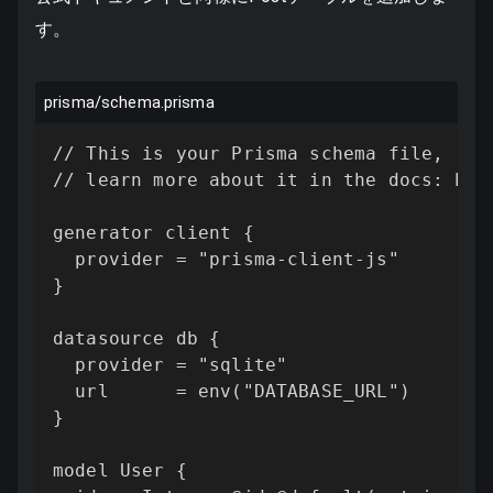
す。
prisma/schema.prisma
// This is your Prisma schema file,

// learn more about it in the docs: htt
generator client {

  provider = "prisma-client-js"

}

datasource db {

  provider = "sqlite"

  url      = env("DATABASE_URL")

}

model User {
