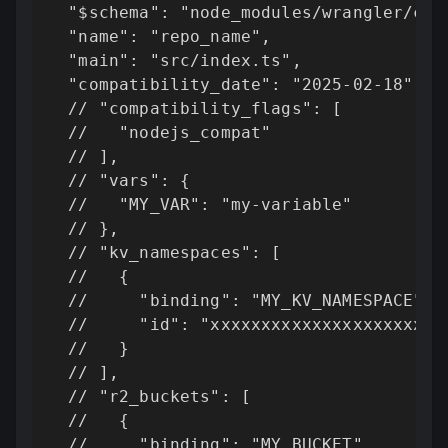
  "$schema": "node_modules/wrangler/conf
  "name": "repo_name",

  "main": "src/index.ts",

  "compatibility_date": "2025-02-18"

  // "compatibility_flags": [

  //   "nodejs_compat"

  // ],

  // "vars": {

  //   "MY_VAR": "my-variable"

  // },

  // "kv_namespaces": [

  //   {

  //     "binding": "MY_KV_NAMESPACE",

  //     "id": "xxxxxxxxxxxxxxxxxxxxxxxx
  //   }

  // ],

  // "r2_buckets": [

  //   {

  //     "binding": "MY_BUCKET",
