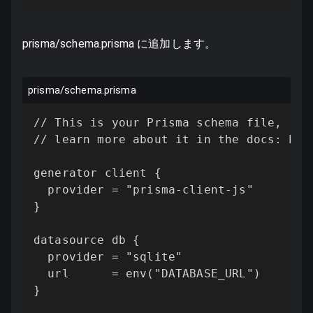
prisma/schema.prisma に追加します。
prisma/schema.prisma
// This is your Prisma schema file,

// learn more about it in the docs: htt
generator client {

  provider = "prisma-client-js"

}

datasource db {

  provider = "sqlite"

  url      = env("DATABASE_URL")

}
