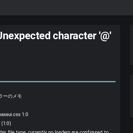
Unexpected character '@'
ラーのメモ
aseui.css 1:0
 (1:0)
is file type, currently no loaders are configured to