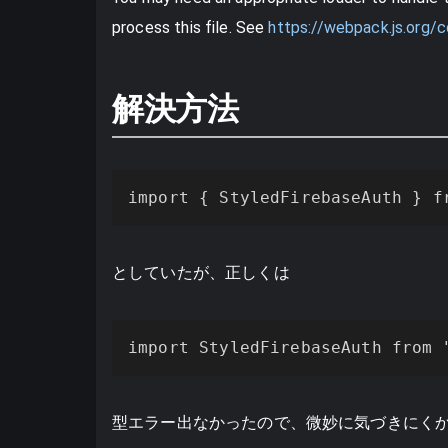
process this file. See
https://webpack.js.org/
解決方法
import { StyledFirebaseAuth } f
としていたが、正しくは
import StyledFirebaseAuth from 
型エラー出なかったので、微妙に気づきにく