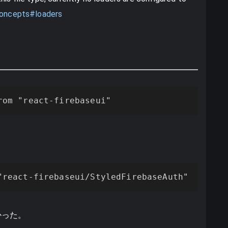
concepts#loaders
rom "react-firebaseui"
"react-firebaseui/StyledFirebaseAuth"
かった。