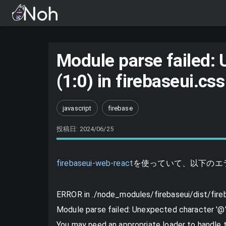
Module parse failed: 
(1:0) in firebaseui.css
javascript
firebase
投稿日: 2024/06/25
firebaseui-web-react
を使っていて、以下のエ
ERROR in ./node_modules/firebaseui/dist/fireb
Module parse failed: Unexpected character '@'
You may need an appropriate loader to handle th